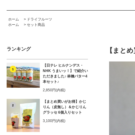
ホーム
>
ドライフルーツ
ホーム
>
セット商品
ランキング
【まとめ
【日テレ ヒルナンデス・
1
NHK うまいッ！】で紹介い
ただきました♪ 林檎バター4
本セット♪
2,850円(内税)
【まとめ買いがお得】かじ
2
りん（皮無し）＆かじりん
グラッセ 6個入りセット
3,100円(内税)